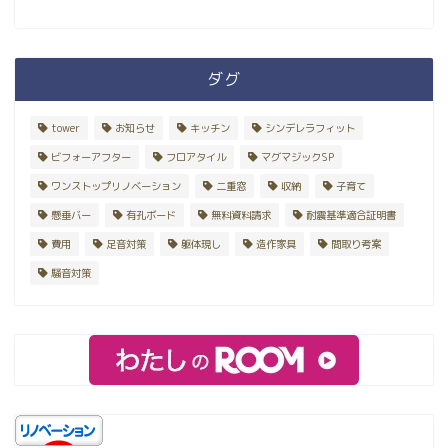
ダグ
tower
お知らせ
キッチン
シンデレラフィット
ビフォーアフター
フロアタイル
マグマジックSP
ワンストップリノベーション
二重窓
収納
子育て
懸垂バー
有孔ボード
無料資料請求
耐震基準適合証明書
費用
足音対策
躯体現し
造作家具
間取り考案
騒音対策