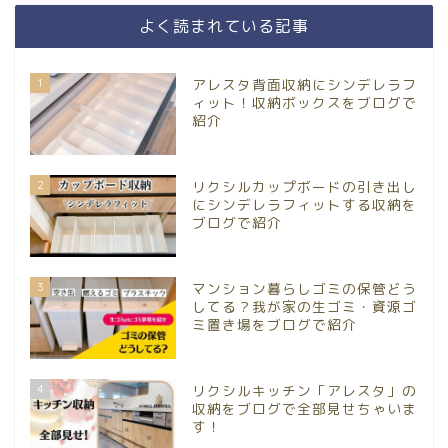
よく読まれている記事
1
アレスタ背面収納にシンデレラフ
ィット！収納ボックスをブログで
紹介
2
リクシルカップボードの引き出し
にシンデレラフィットする収納を
ブログで紹介
3
マンション暮らしゴミの保管どう
してる？我が家の生ゴミ・資源ゴ
ミ置き場をブログで紹介
4
リクシルキッチン「アレスタ」の
収納をブログで全部見せちゃいま
す！