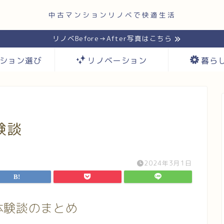
中古マンションリノベで快適生活
リノベBefore→After写真はこちら
ション選び
リノベーション
暮ら
験談
2024年3月1日
体験談のまとめ