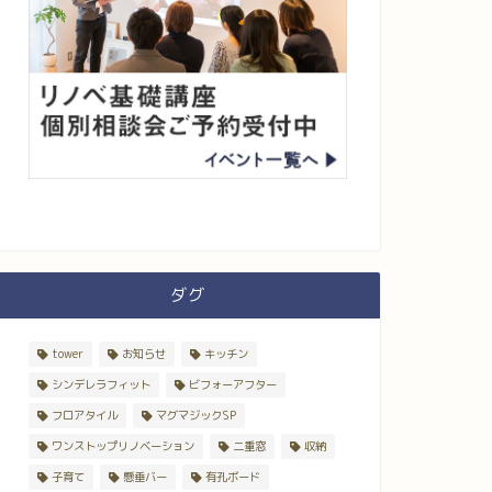
ダグ
tower
お知らせ
キッチン
シンデレラフィット
ビフォーアフター
フロアタイル
マグマジックSP
ワンストップリノベーション
二重窓
収納
子育て
懸垂バー
有孔ボード