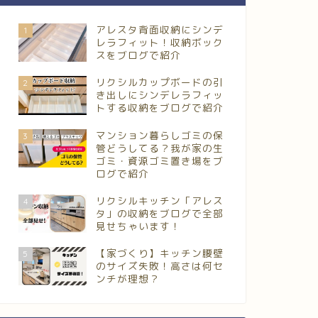
アレスタ背面収納にシンデ
1
レラフィット！収納ボック
スをブログで紹介
リクシルカップボードの引
2
き出しにシンデレラフィッ
トする収納をブログで紹介
マンション暮らしゴミの保
3
管どうしてる？我が家の生
ゴミ・資源ゴミ置き場をブ
ログで紹介
リクシルキッチン「アレス
4
タ」の収納をブログで全部
見せちゃいます！
【家づくり】キッチン腰壁
5
のサイズ失敗！高さは何セ
ンチが理想？