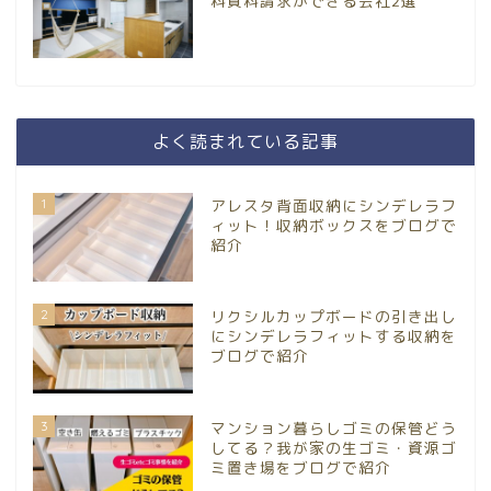
料資料請求ができる会社2選
よく読まれている記事
1
アレスタ背面収納にシンデレラフ
ィット！収納ボックスをブログで
紹介
2
リクシルカップボードの引き出し
にシンデレラフィットする収納を
ブログで紹介
3
マンション暮らしゴミの保管どう
してる？我が家の生ゴミ・資源ゴ
ミ置き場をブログで紹介