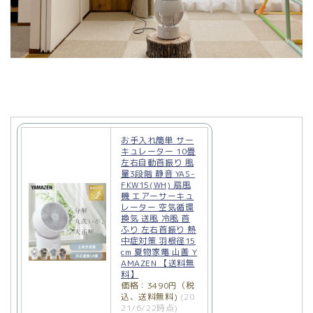
お手入れ簡単 サー
キュレーター 10畳
左右自動首振り 風
量3段階 静音 YAS-
FKW15(WH) 扇風
機 エアーサーキュ
レーター 空気循環
換気 送風 冷風 首
ふり 左右首振り 熱
中症対策 羽根径15
cm 夏物家電 山善 Y
AMAZEN 【送料無
料】
価格：3490円（税
込、送料無料)
(20
21/6/22時点)