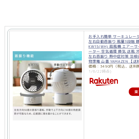
お手入れ簡単 サーキュレータ
左右自動首振り 風量3段階 静音
KW15(WH) 扇風機 エアー
ーター 空気循環 換気 送風 
左右首振り 熱中症対策 羽根径
物家電 山善 YAMAZEN 【
価格：3490円（税込、送料
1/6/22時点)
楽