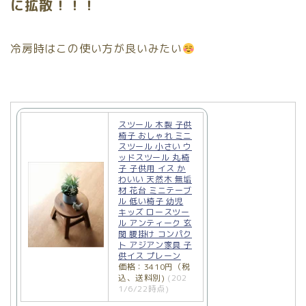
に拡散！！！
冷房時はこの使い方が良いみたい
スツール 木製 子供
椅子 おしゃれ ミニ
スツール 小さい ウ
ッドスツール 丸椅
子 子供用 イス か
わいい 天然木 無垢
材 花台 ミニテーブ
ル 低い椅子 幼児
キッズ ロースツー
ル アンティーク 玄
関 腰掛け コンパク
ト アジアン家具 子
供イス プレーン
価格：3410円（税
込、送料別)
(202
1/6/22時点)