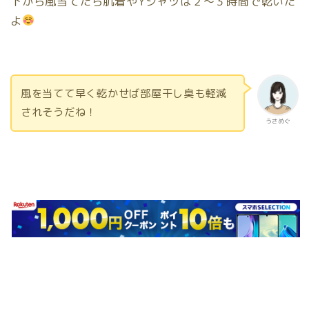
下から風当てたら肌着やYシャツは２〜３時間で乾いた
よ
風を当てて早く乾かせば部屋干し臭も軽減
されそうだね！
うさめぐ