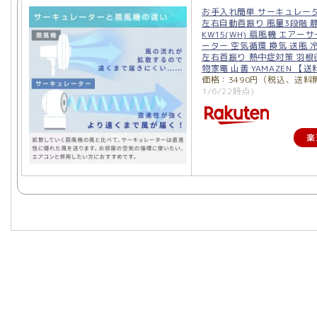
お手入れ簡単 サーキュレータ
左右自動首振り 風量3段階 静音
KW15(WH) 扇風機 エアー
ーター 空気循環 換気 送風 
左右首振り 熱中症対策 羽根径
物家電 山善 YAMAZEN 【
価格：3490円（税込、送料
1/6/22時点)
楽