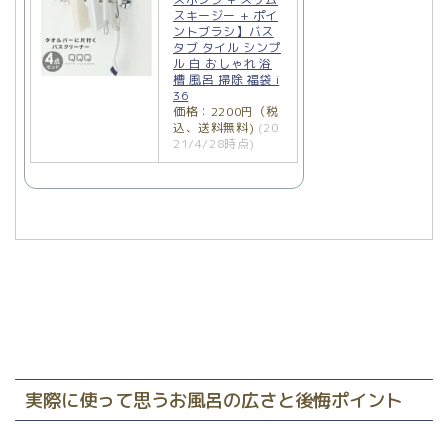
スキージー + ポイ
ントブラシ】バス
タブ タイル シンプ
ル 白 おしゃれ 浴
槽 風呂 掃除 福袋 i
36
価格：2200円（税
込、送料無料)
(20
21/4/28時点)
実際に使って思うお風呂の広さと後悔ポイント