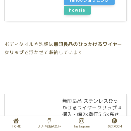
Yahooショッピング
howsie
ボディタオルや洗顔は
無印良品のひっかけるワイヤー
クリップ
で浮かせて収納しています
無印良品 ステンレスひっ
かけるワイヤークリップ 4
個入・幅2×奥行5.5×高さ
9.5cm 38755586 シルバ
HOME
リノベを始めたい
Instagram
楽天ROOM
ー