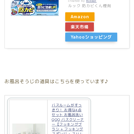
created by
Rinker
ルック 防カビくん煙剤
Amazon
楽天市場
Yahooショッピング
お風呂そうじの道具はこちらを使っています♪
バスルームがすっ
きり！ お得な4点
セット お風呂洗い
QQQ バスクリーナ
ー【フッキングブ
ラシ + フッキング
スポンジ + スリム