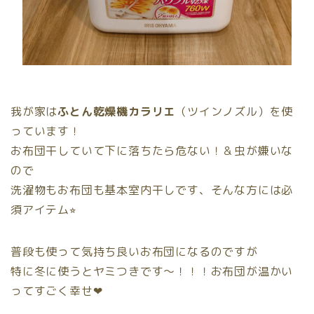
我が家は
ふとん乾燥機カラリエ
（ツインノズル）を使
っています！
お布団干していて下に落ちたら危ない！＆虫が嫌いな
ので
洗濯物もお布団も基本室内干しです、そんな方には必
須アイテム⭐︎
普段も使って気持ち良いお布団になるのですが
特に冬に使うとヤミつきです〜！！！お布団が温かい
ってすごく幸せ❤︎