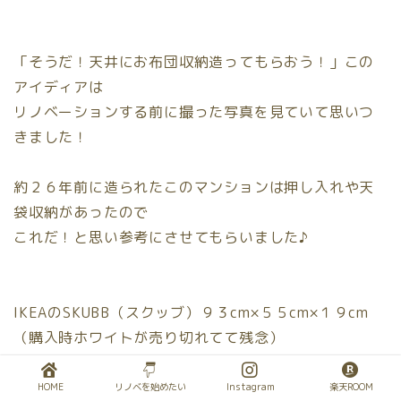
「そうだ！天井にお布団収納造ってもらおう！」この
アイディアは
リノベーションする前に撮った写真を見ていて思いつ
きました！
約２６年前に造られたこのマンションは押し入れや天
袋収納があったので
これだ！と思い参考にさせてもらいました♪
IKEAのSKUBB（スクッブ）９３cm×５５cm×１９cm
（購入時ホワイトが売り切れてて残念）
に布団やクリスマスツリーを収納しています！
HOME
リノベを始めたい
Instagram
楽天ROOM