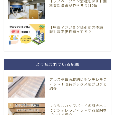
【リノベーション会社を探す】無
料資料請求ができる会社2選
【中古マンション値引きの体験
談】適正価格知ってる？
よく読まれている記事
1
アレスタ背面収納にシンデレラフ
ィット！収納ボックスをブログで
紹介
2
リクシルカップボードの引き出し
にシンデレラフィットする収納を
ブログで紹介